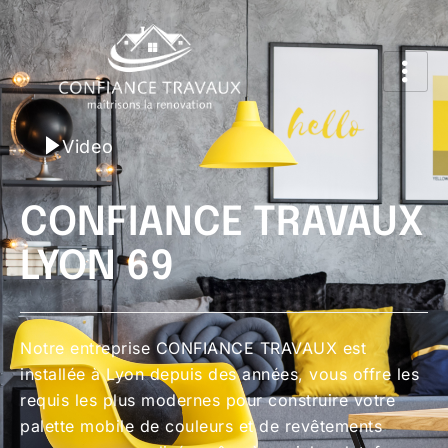
Video
CONFIANCE TRAVAUX
LYON 69
Notre entreprise CONFIANCE TRAVAUX est
installée à Lyon depuis des années, vous offre les
requis les plus modernes pour construire votre
palette mobile de couleurs et de revêtements